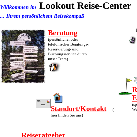
Lookout Reise-Center
Willkommen im
... Ihrem persönlichem Reisekompaß
Beratung
(persönlicher oder
telefonischer Beratungs-,
Reservierung- und
Buchungsservice durch
unser Team)
R
E
(sp
Standort/Kontakt
Wel
(...
hier finden Sie uns)
Reiseratgeber